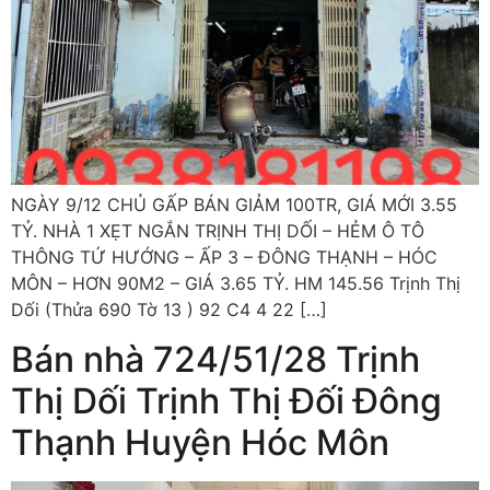
NGÀY 9/12 CHỦ GẤP BÁN GIẢM 100TR, GIÁ MỚI 3.55
TỶ. NHÀ 1 XẸT NGẮN TRỊNH THỊ DỐI – HẺM Ô TÔ
THÔNG TỨ HƯỚNG – ẤP 3 – ĐÔNG THẠNH – HÓC
MÔN – HƠN 90M2 – GIÁ 3.65 TỶ. HM 145.56 Trịnh Thị
Dối (Thửa 690 Tờ 13 ) 92 C4 4 22 […]
Bán nhà 724/51/28 Trịnh
Thị Dối Trịnh Thị Đối Đông
Thạnh Huyện Hóc Môn