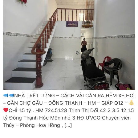
NHÀ TRỆT LỬNG – CÁCH VÀI CĂN RA HẺM XE HƠI
– GẦN CHỢ GẤU – ĐÔNG THẠNH – HM – GIÁP Q12 –
CHỈ 1.5 tỷ . HM 724.51.28 Trịnh Thị Dối 42 2 3.5 12 1.5
tỷ Đông Thạnh Hóc Môn nhỏ 3 HĐ ƯVCG Chuyên viên
Thúy – Phòng Hoa Hồng , […]