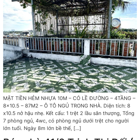
MẶT TIỀN HẺM NHỰA 10M – CÓ LỀ ĐƯỜNG – 4TẦNG –
8×10.5 – 87M2 – Ô TÔ NGỦ TRONG NHÀ. Diện tích: 8
x10.5 nở hậu nhẹ. Kết cấu: 1 trệt 2 lầu sân thượng, Tổng
7 phòng ngủ, 4wc, có phòng ngủ dưới trệt cho người
lớn tuổi. Ngày 8m lớn bề thế, […]