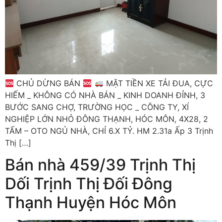
CHỦ DỪNG BÁN
MẶT TIỀN XE TẢI ĐUA, CỰC
HIẾM _ KHÔNG CÓ NHÀ BÁN _ KINH DOANH ĐỈNH, 3
BƯỚC SANG CHỢ, TRƯỜNG HỌC _ CÔNG TY, XÍ
NGHIỆP LỚN NHỎ ĐÔNG THẠNH, HÓC MÔN, 4X28, 2
TẤM – OTO NGỦ NHÀ, CHỈ 6.X TỶ. HM 2.31a Ấp 3 Trịnh
Thị […]
Bán nhà 459/39 Trịnh Thị
Dối Trịnh Thị Đối Đông
Thạnh Huyện Hóc Môn