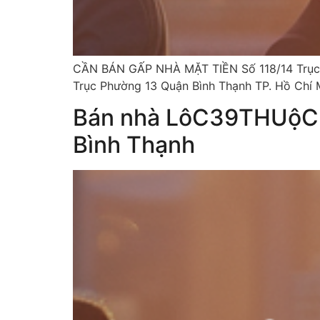
CẦN BÁN GẤP NHÀ MẶT TIỀN Số 118/14 Trục P
Trục Phường 13 Quận Bình Thạnh TP. Hồ Chí Mi
Bán nhà LôC39THUộC
Bình Thạnh