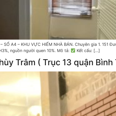
SỔ A4 – KHU VỰC HIẾM NHÀ BÁN. Chuyên gia 1. 151 Đường
H3%, nguồn người quen 10%. Mô tả:
Kết cấu: […]
hùy Trâm ( Trục 13 quận Bình