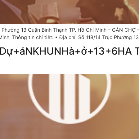
hường 13 Quận Bình Thạnh TP. Hồ Chí Minh – GẦN CHỢ – G
nh. Thông tin chi tiết: • Địa chỉ: Số 118/14 Trục Phường 1
Dự+áNKHUNHà+ở+13+6HA Tr