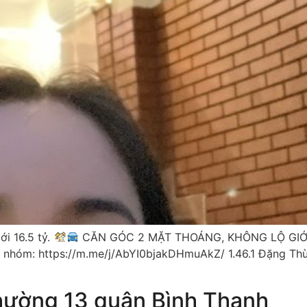
i 16.5 tỷ.
CĂN GÓC 2 MẶT THOÁNG, KHÔNG LỘ GI
 nhóm: https://m.me/j/AbYI0bjakDHmuAkZ/ 1.46.1 Đặng Thùy
hường 13 quận Bình Thạnh