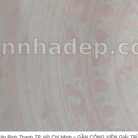
n Bình Thạnh TP. Hồ Chí Minh – GẦN CÔNG VIÊN GIẢI TRÍ 