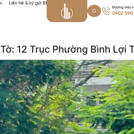
i
Liên hệ & ký gửi BĐS
Đường dây 
0902 590
Tờ: 12 Trục Phường Bình Lợi 