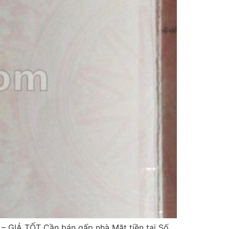
– GIÁ TỐT Cần bán gấp nhà Mặt tiền tại Số