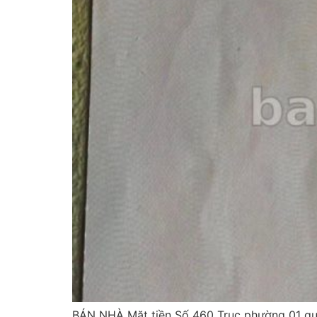
BÁN NHÀ Mặt tiền Số 460 Trục phường 01 quậ