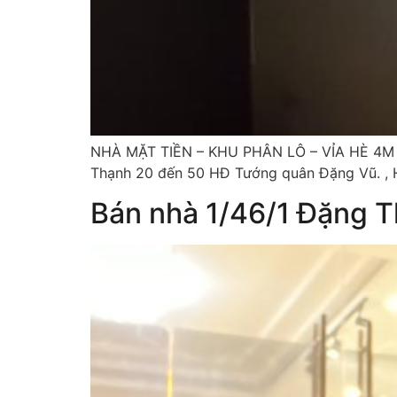
NHÀ MẶT TIỀN – KHU PHÂN LÔ – VỈA HÈ 4M – 
Thạnh 20 đến 50 HĐ Tướng quân Đặng Vũ. , 
Bán nhà 1/46/1 Đặng T