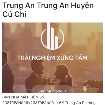
Trung An Trung An Huyện
Củ Chi
BÁN NHÀ MẶT TIỀN Số
238TờBảNđồ6+238TờBảNđồ++6X Trung An Phường