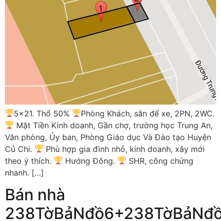
5×21. Thổ 50%
Phòng Khách, sân để xe, 2PN, 2WC.
Mặt Tiền Kinh doanh, Gần chợ, trường học Trung An,
Văn phòng, Ủy ban, Phòng Giáo dục Và Đào tạo Huyện
Củ Chi.
Phù hợp gia đình nhỏ, kinh doanh, xây mới
theo ý thích.
Hướng Đông.
SHR, công chứng
nhanh. […]
Bán nhà
238TờBảNđồ6+238TờBảNđ