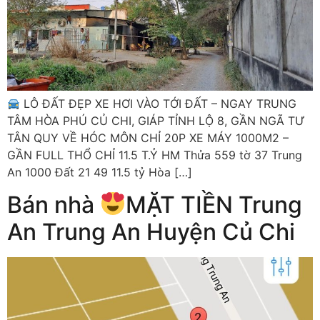
LÔ ĐẤT ĐẸP XE HƠI VÀO TỚI ĐẤT – NGAY TRUNG
TÂM HÒA PHÚ CỦ CHI, GIÁP TỈNH LỘ 8, GẦN NGÃ TƯ
TÂN QUY VỀ HÓC MÔN CHỈ 20P XE MÁY 1000M2 –
GẦN FULL THỔ CHỈ 11.5 T.Ỷ HM Thửa 559 tờ 37 Trung
An 1000 Đất 21 49 11.5 tỷ Hòa […]
Bán nhà
MẶT TIỀN Trung
An Trung An Huyện Củ Chi