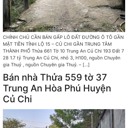
CHÍNH CHỦ CẦN BÁN GẤP LÔ ĐẤT ĐƯỜNG Ô TÔ GẦN
MẶT TIỀN TỈNH LỘ 15 – CỦ CHI GẦN TRUNG TÂM
THÀNH PHỐ Thửa 661 Tờ 10 Trung An Củ Chi 193 Đất 7
28 1.7 tỷ Trung An Củ Chi, nhỏ 3, H100, nguồn Chuyên
gia Thuỷ , nguồn Chuyên gia Thuỷ. – […]
Bán nhà Thửa 559 tờ 37
Trung An Hòa Phú Huyện
Củ Chi