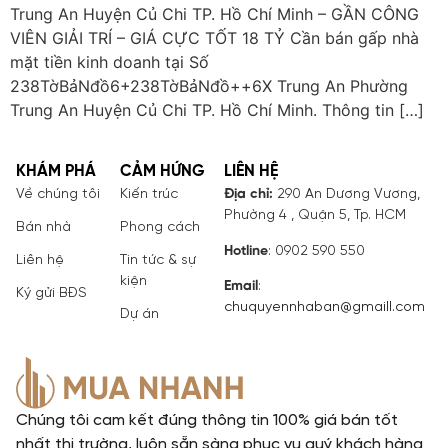
Trung An Huyện Củ Chi TP. Hồ Chí Minh – GẦN CÔNG
VIÊN GIẢI TRÍ – GIÁ CỰC TỐT 18 TỶ Cần bán gấp nhà
mặt tiền kinh doanh tại Số
238TờBảNđồ6+238TờBảNđồ++6X Trung An Phường
Trung An Huyện Củ Chi TP. Hồ Chí Minh. Thông tin […]
KHÁM PHÁ
CẢM HỨNG
LIÊN HỆ
Về chúng tôi
Kiến trúc
Địa chỉ:
290 An Dương Vương,
Phường 4 , Quận 5, Tp. HCM
Bán nhà
Phong cách
Hotline
: 0902 590 550
Liên hệ
Tin tức & sự
kiện
Email
:
Ký gửi BĐS
chuquyennhaban@gmaill.com
Dự án
Chúng tôi cam kết đúng thông tin 100% giá bán tốt
nhất thị trường, luôn sẵn sàng phục vụ quý khách hàng