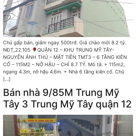
Chủ gấp bán, giảm ngay 500trđ. Giá chào mới 8.2 tỷ.
NĐT_22.105
QUẬN 12 – KHU TRUNG MỸ TÂY-
NGUYỄN ẢNH THỦ – MẶT TIỀN TMT3 – 6 TẦNG KIÊN
CỐ – 115M2 – NỞ HẬU – CHỈ 8.7 TỶ. Mô tả: + 115m2,
ngang 4.3m, nở hậu 4.6m. + Nhà 6 tầng kiên cố. Chủ
[…]
Bán nhà 9/85M Trung Mỹ
Tây 3 Trung Mỹ Tây quận 12