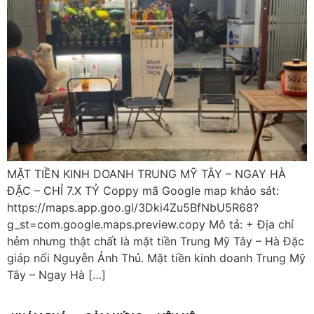
MẶT TIỀN KINH DOANH TRUNG MỸ TÂY – NGAY HÀ
ĐẶC – CHỈ 7.X TỶ Coppy mã Google map khảo sát:
https://maps.app.goo.gl/3Dki4Zu5BfNbU5R68?
g_st=com.google.maps.preview.copy Mô tả: + Địa chỉ
hẻm nhưng thật chất là mặt tiền Trung Mỹ Tây – Hà Đặc
giáp nối Nguyễn Ảnh Thủ. Mặt tiền kinh doanh Trung Mỹ
Tây – Ngay Hà […]