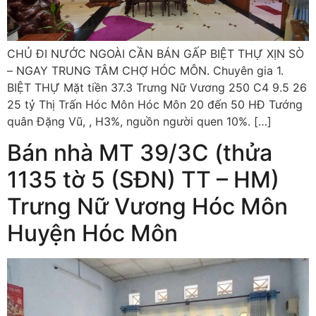
CHỦ ĐI NƯỚC NGOÀI CẦN BÁN GẤP BIỆT THỰ XỊN SÒ
– NGAY TRUNG TÂM CHỢ HÓC MÔN. Chuyên gia 1.
BIỆT THỰ Mặt tiền 37.3 Trưng Nữ Vương 250 C4 9.5 26
25 tỷ Thị Trấn Hóc Môn Hóc Môn 20 đến 50 HĐ Tướng
quân Đặng Vũ, , H3%, nguồn người quen 10%. […]
Bán nhà MT 39/3C (thửa
1135 tờ 5 (SĐN) TT – HM)
Trưng Nữ Vương Hóc Môn
Huyện Hóc Môn