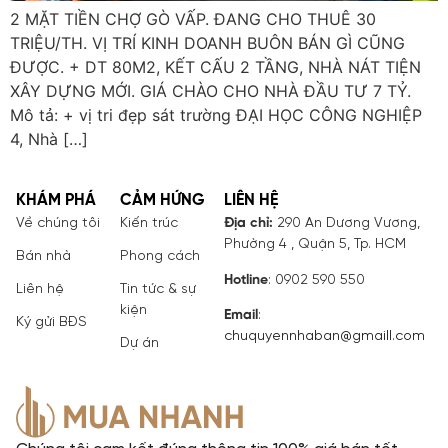
2 MẶT TIỀN CHỢ GÒ VẤP. ĐANG CHO THUÊ 30
TRIỆU/TH. VỊ TRÍ KINH DOANH BUÔN BÁN GÌ CŨNG
ĐƯỢC. + DT 80M2, KẾT CẤU 2 TẦNG, NHÀ NÁT TIỆN
XÂY DỰNG MỚI. GIÁ CHÀO CHO NHÀ ĐẦU TƯ 7 TỶ.
Mô tả: + vị tri đẹp sát trường ĐẠI HỌC CÔNG NGHIỆP
4, Nhà […]
KHÁM PHÁ
CẢM HỨNG
LIÊN HỆ
Về chúng tôi
Kiến trúc
Địa chỉ:
290 An Dương Vương,
Phường 4 , Quận 5, Tp. HCM
Bán nhà
Phong cách
Hotline
: 0902 590 550
Liên hệ
Tin tức & sự
kiện
Email
:
Ký gửi BĐS
chuquyennhaban@gmaill.com
Dự án