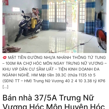
MẶT TIỀN ĐƯỜNG NHỰA NHÁNH THÔNG TỨ TUNG
– 100M RA CHỢ HÓC MÔN NGAY TRƯNG NỮ VƯƠNG –
KHU VIP DÂN CƯ SẦM UẤT – TIỆN KINH DOANH ĐA
NGÀNH NGHỀ. HM Mặt tiền 39.3C (thửa 1135 tờ 5
(SĐN) TT – HM) Trưng Nữ Vương 40 2 4 10 3.38 tỷ KP6
[…]
Bán nhà 37/5A Trưng Nữ
Vương Hóc Môn Huyện Hóc