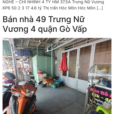
NGHỀ – CHỈ NHỈNH 4 TỶ HM 37.5A Trưng Nữ Vương
KP6 50 2 3 17 4.6 tỷ Thị trấn Hóc Môn Hóc Môn […]
Bán nhà 49 Trưng Nữ
Vương 4 quận Gò Vấp