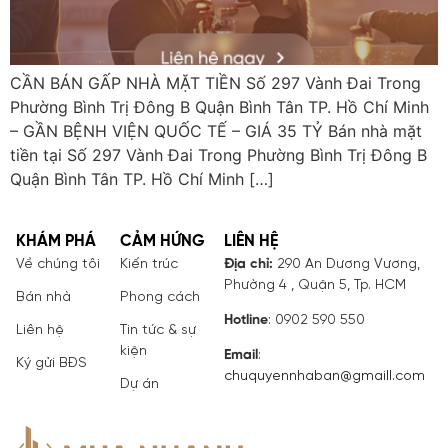
CẦN BÁN GẤP NHÀ MẶT TIỀN Số 297 Vành Đai Trong
Phường Bình Trị Đông B Quận Bình Tân TP. Hồ Chí Minh
– GẦN BỆNH VIỆN QUỐC TẾ – GIÁ 35 TỶ Bán nhà mặt
tiền tại Số 297 Vành Đai Trong Phường Bình Trị Đông B
Quận Bình Tân TP. Hồ Chí Minh […]
KHÁM PHÁ
CẢM HỨNG
LIÊN HỆ
Về chúng tôi
Kiến trúc
Địa chỉ:
290 An Dương Vương,
Phường 4 , Quận 5, Tp. HCM
Bán nhà
Phong cách
Hotline
: 0902 590 550
Liên hệ
Tin tức & sự
kiện
Email
:
Ký gửi BĐS
chuquyennhaban@gmaill.com
Dự án