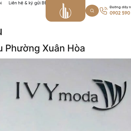
i
Liên hệ & ký gửi BĐS
Đường dây 
0902 590
u
áu Phường Xuân Hòa