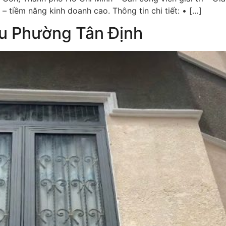
 tiềm năng kinh doanh cao. Thông tin chi tiết: • […]
áu Phường Tân Định