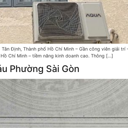
ân Định, Thành phố Hồ Chí Minh – Gần công viên giải trí 
 Hồ Chí Minh – tiềm năng kinh doanh cao. Thông […]
áu Phường Sài Gòn