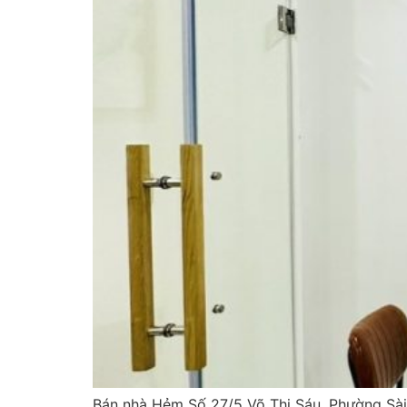
Bán nhà Hẻm Số 27/5 Võ Thị Sáu, Phường Sài 