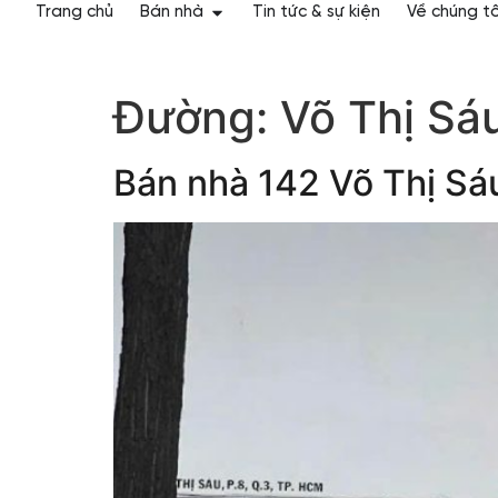
Trang chủ
Bán nhà
Tin tức & sự kiện
Về chúng tô
Đường:
Võ Thị Sá
Bán nhà 142 Võ Thị S