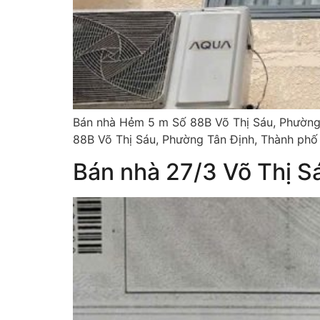
Bán nhà Hẻm 5 m Số 88B Võ Thị Sáu, Phường T
88B Võ Thị Sáu, Phường Tân Định, Thành phố
Bán nhà 27/3 Võ Thị S