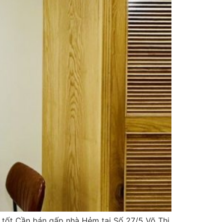
á tốt Cần bán gấp nhà Hẻm tại Số 27/5 Võ Thị