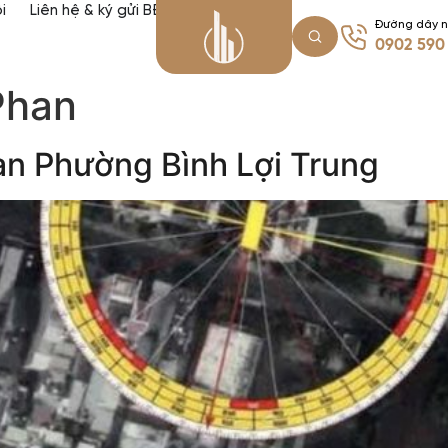
i
Liên hệ & ký gửi BĐS
Đường dây 
0902 590
Phan
an Phường Bình Lợi Trung