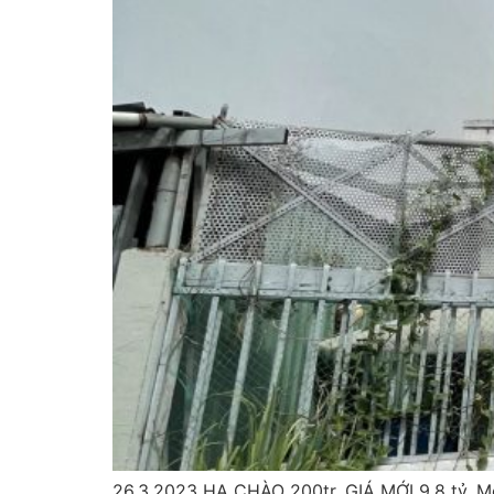
26.3.2023 HẠ CHÀO 200tr. GIÁ MỚI 9.8 tỷ. Mô t