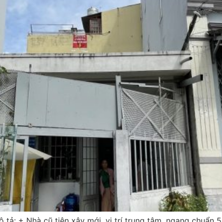
ả: + Nhà cũ tiện xây mới, vị trí trung tâm, ngang chuẩn 5m.