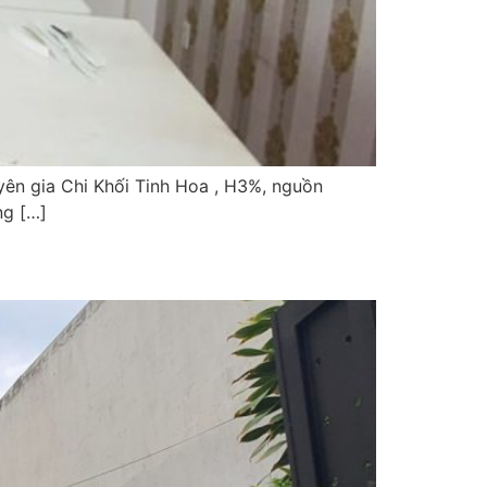
yên gia Chi Khối Tinh Hoa , H3%, nguồn
ng […]