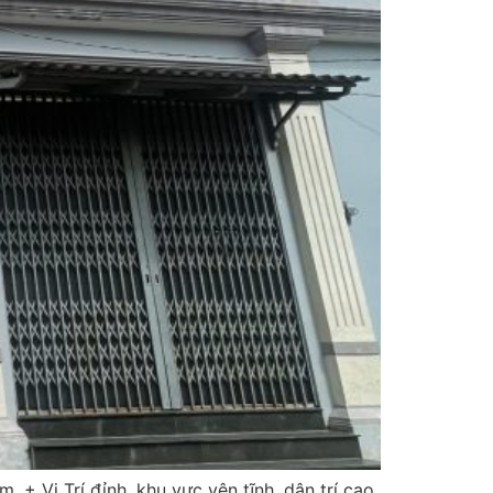
 + Vị Trí đỉnh, khu vực yên tĩnh, dân trí cao,