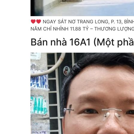
NGAY SÁT NƠ TRANG LONG, P. 13, BÌ
NĂM CHỈ NHỈNH 11.88 TỶ – THƯƠNG LƯỢNG ( L
Bán nhà 16A1 (Một ph