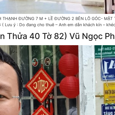
NH THẠNH ĐƯỜNG 7 M + LỀ ĐƯỜNG 2 BÊN LÔ GÓC- MẶT 
ưu ý : Do đang cho thuê – Anh em dẫn khách kín – khéo 
ần Thửa 40 Tờ 82) Vũ Ngọc Ph