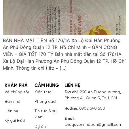
BÁN NHÀ MẶT TIỀN Số 176/1A Xa Lộ Đại Hàn Phường
An Phú Đông Quận 12 TP. Hồ Chí Minh – GẦN CÔNG
VIÊN – GIÁ TỐT 170 TỶ Bán nhà mặt tiền tại Số 176/1A
Xa Lộ Đại Hàn Phường An Phú Đông Quận 12 TP. Hồ Chí
Minh. Thông tin chi tiết: • […]
KHÁM PHÁ
CẢM HỨNG
LIÊN HỆ
Về chúng tôi
Kiến trúc
Địa chỉ:
290 An Dương Vương,
Phường 4 , Quận 5, Tp. HCM
Bán nhà
Phong cách
Hotline
: 0902 590 550
Liên hệ
Tin tức & sự
kiện
Email
:
Ký gửi BĐS
chuquyennhaban@gmaill.com
Dự án