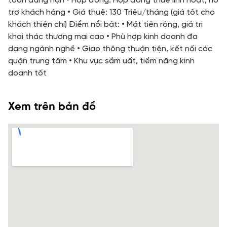
toán đúng hạn • Hợp đồng: Hợp đồng thuê linh hoạt, hỗ
trợ khách hàng • Giá thuê: 130 Triệu/tháng (giá tốt cho
khách thiện chí) Điểm nổi bật: • Mặt tiền rộng, giá trị
khai thác thương mại cao • Phù hợp kinh doanh đa
dạng ngành nghề • Giao thông thuận tiện, kết nối các
quận trung tâm • Khu vực sầm uất, tiềm năng kinh
doanh tốt
Xem trên bản đồ