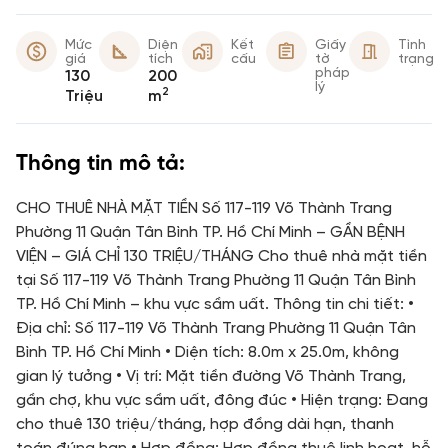
Mức
Diện
Kết
Giấy
Tình
giá
tích
cấu
tờ
trạng
pháp
130
200
lý
2
Triệu
m
Thông tin mô tả:
CHO THUÊ NHÀ MẶT TIỀN Số 117-119 Võ Thành Trang
Phường 11 Quận Tân Bình TP. Hồ Chí Minh – GẦN BỆNH
VIỆN – GIÁ CHỈ 130 TRIỆU/THÁNG Cho thuê nhà mặt tiền
tại Số 117-119 Võ Thành Trang Phường 11 Quận Tân Bình
TP. Hồ Chí Minh – khu vực sầm uất. Thông tin chi tiết: •
Địa chỉ: Số 117-119 Võ Thành Trang Phường 11 Quận Tân
Bình TP. Hồ Chí Minh • Diện tích: 8.0m x 25.0m, không
gian lý tưởng • Vị trí: Mặt tiền đường Võ Thành Trang,
gần chợ, khu vực sầm uất, đông đúc • Hiện trạng: Đang
cho thuê 130 triệu/tháng, hợp đồng dài hạn, thanh