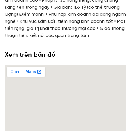
kinh doanh cao • Pháp lý: Sổ hồng riêng, công chứng
sang tên trong ngày • Giá bán: 11,6 Tỷ (có thể thương
lượng) Điểm mạnh: • Phù hợp kinh doanh đa dạng ngành
nghề • Khu vực sầm uất, tiềm năng kinh doanh tốt • Mặt
tiền rộng, giá trị khai thác thương mại cao • Giao thông
thuận tiện, kết nối các quận trung tâm
Xem trên bản đồ