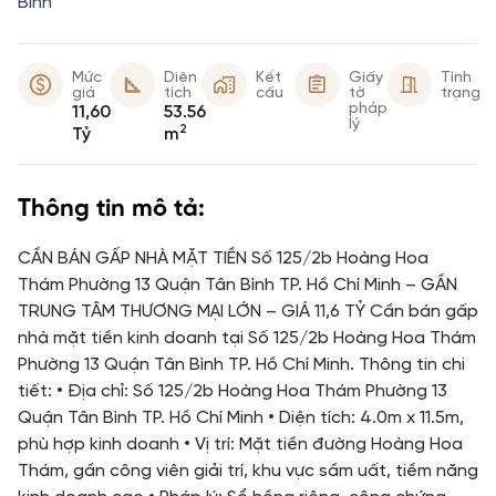
Bình
Mức
Diện
Kết
Giấy
Tình
giá
tích
cấu
tờ
trạng
pháp
11,60
53.56
lý
2
Tỷ
m
Thông tin mô tả:
CẦN BÁN GẤP NHÀ MẶT TIỀN Số 125/2b Hoàng Hoa
Thám Phường 13 Quận Tân Bình TP. Hồ Chí Minh – GẦN
TRUNG TÂM THƯƠNG MẠI LỚN – GIÁ 11,6 TỶ Cần bán gấp
nhà mặt tiền kinh doanh tại Số 125/2b Hoàng Hoa Thám
Phường 13 Quận Tân Bình TP. Hồ Chí Minh. Thông tin chi
tiết: • Địa chỉ: Số 125/2b Hoàng Hoa Thám Phường 13
Quận Tân Bình TP. Hồ Chí Minh • Diện tích: 4.0m x 11.5m,
phù hợp kinh doanh • Vị trí: Mặt tiền đường Hoàng Hoa
Thám, gần công viên giải trí, khu vực sầm uất, tiềm năng