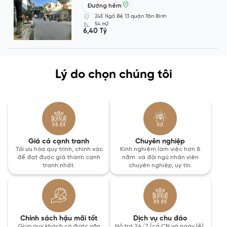
Đường hẻm
24E Ngô Bệ 13 quận Tân Bình
54 m2
6,40 Tỷ
Lý do chọn chúng tôi
Giá cả cạnh tranh
Chuyên nghiệp
Tối ưu hóa quy trình, chính xác
Kinh nghiệm làm việc hơn 8
để đạt được giá thành cạnh
năm. và đội ngũ nhân viên
tranh nhất.
chuyên nghiệp, uy tín.
Chính sách hậu mãi tốt
Dịch vụ chu đáo
Giúp quý khách có được văn
Hỗ trợ 24/7 (cả CN và ngày lễ).