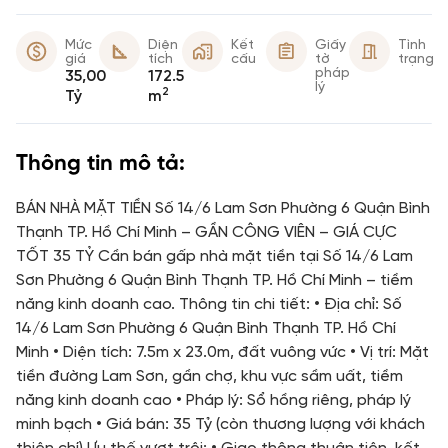
Mức
Diện
Kết
Giấy
Tình
giá
tích
cấu
tờ
trạng
pháp
35,00
172.5
lý
2
Tỷ
m
Thông tin mô tả:
BÁN NHÀ MẶT TIỀN Số 14/6 Lam Sơn Phường 6 Quận Bình
Thạnh TP. Hồ Chí Minh – GẦN CÔNG VIÊN – GIÁ CỰC
TỐT 35 TỶ Cần bán gấp nhà mặt tiền tại Số 14/6 Lam
Sơn Phường 6 Quận Bình Thạnh TP. Hồ Chí Minh – tiềm
năng kinh doanh cao. Thông tin chi tiết: • Địa chỉ: Số
14/6 Lam Sơn Phường 6 Quận Bình Thạnh TP. Hồ Chí
Minh • Diện tích: 7.5m x 23.0m, đất vuông vức • Vị trí: Mặt
tiền đường Lam Sơn, gần chợ, khu vực sầm uất, tiềm
năng kinh doanh cao • Pháp lý: Sổ hồng riêng, pháp lý
minh bạch • Giá bán: 35 Tỷ (còn thương lượng với khách