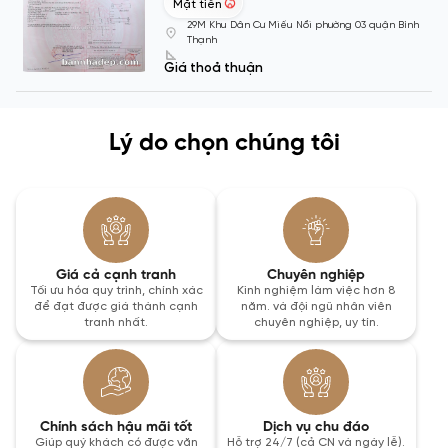
Mặt tiền
29M Khu Dân Cư Miếu Nổi phường 03 quận Bình
Thạnh
Giá thoả thuận
Lý do chọn chúng tôi
Giá cả cạnh tranh
Chuyên nghiệp
Tối ưu hóa quy trình, chính xác
Kinh nghiệm làm việc hơn 8
để đạt được giá thành cạnh
năm. và đội ngũ nhân viên
tranh nhất.
chuyên nghiệp, uy tín.
Chính sách hậu mãi tốt
Dịch vụ chu đáo
Giúp quý khách có được văn
Hỗ trợ 24/7 (cả CN và ngày lễ).