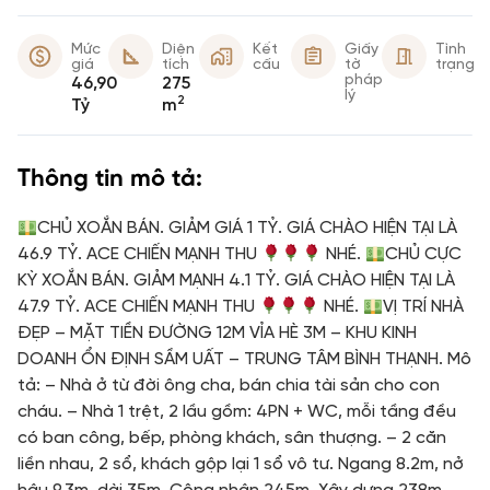
Mức
Diện
Kết
Giấy
Tình
giá
tích
cấu
tờ
trạng
pháp
46,90
275
lý
2
Tỷ
m
Thông tin mô tả:
CHỦ XOẮN BÁN. GIẢM GIÁ 1 TỶ. GIÁ CHÀO HIỆN TẠI LÀ
46.9 TỶ. ACE CHIẾN MẠNH THU
NHÉ.
CHỦ CỰC
KỲ XOẮN BÁN. GIẢM MẠNH 4.1 TỶ. GIÁ CHÀO HIỆN TẠI LÀ
47.9 TỶ. ACE CHIẾN MẠNH THU
NHÉ.
VỊ TRÍ NHÀ
ĐẸP – MẶT TIỀN ĐƯỜNG 12M VỈA HÈ 3M – KHU KINH
DOANH ỔN ĐỊNH SẦM UẤT – TRUNG TÂM BÌNH THẠNH. Mô
tả: – Nhà ở từ đời ông cha, bán chia tài sản cho con
cháu. – Nhà 1 trệt, 2 lầu gồm: 4PN + WC, mỗi tầng đều
có ban công, bếp, phòng khách, sân thượng. – 2 căn
liền nhau, 2 sổ, khách gộp lại 1 sổ vô tư. Ngang 8.2m, nở