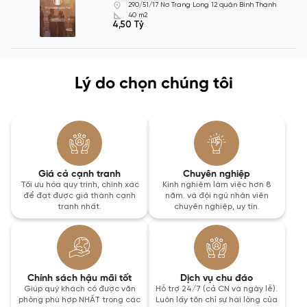
290/51/17 Nơ Trang Long 12 quận Bình Thạnh
40 m2
4,50 Tỷ
Lý do chọn chúng tôi
Giá cả cạnh tranh
Chuyên nghiệp
Tối ưu hóa quy trình, chính xác
Kinh nghiệm làm việc hơn 8
để đạt được giá thành cạnh
năm. và đội ngũ nhân viên
tranh nhất.
chuyên nghiệp, uy tín.
Chính sách hậu mãi tốt
Dịch vụ chu đáo
Giúp quý khách có được văn
Hỗ trợ 24/7 (cả CN và ngày lễ).
phòng phù hợp NHẤT trong các
Luôn lấy tôn chỉ sự hài lòng của