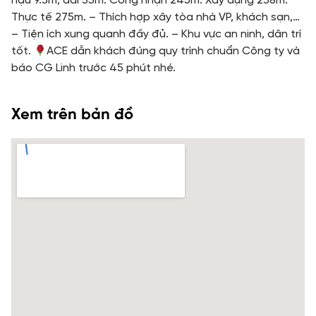
hậu 9.3m, dài 35m. Công nhận 245m. Xây dựng 238m.
Thực tế 275m. – Thích hợp xây tòa nhà VP, khách sạn,…
– Tiện ích xung quanh đầy đủ. – Khu vực an ninh, dân trí
tốt.
ACE dẫn khách đúng quy trình chuẩn Công ty và
báo CG Linh trước 45 phút nhé.
Xem trên bản đồ