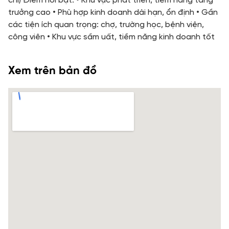
chí) Điểm nổi bật: • Khu vực phát triển, tiềm năng tăng
trưởng cao • Phù hợp kinh doanh dài hạn, ổn định • Gần
các tiện ích quan trọng: chợ, trường học, bệnh viện,
công viên • Khu vực sầm uất, tiềm năng kinh doanh tốt
Xem trên bản đồ