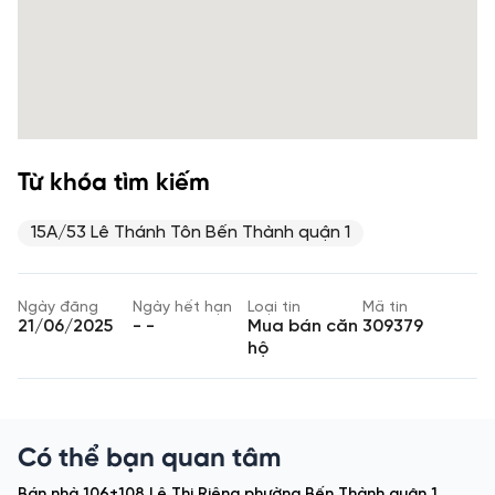
Từ khóa tìm kiếm
15A/53 Lê Thánh Tôn Bến Thành quận 1
Ngày đăng
Ngày hết hạn
Loại tin
Mã tin
21/06/2025
- -
Mua bán căn
309379
hộ
Có thể bạn quan tâm
Bán nhà 106+108 Lê Thị Riêng phường Bến Thành quận 1