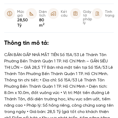
Mức
Diện
Kết
Giấy
Tình
giá
tích
cấu
tờ
trạng
pháp
28,50
80
lý
2
Tỷ
m
Thông tin mô tả:
CẦN BÁN GẤP NHÀ MẶT TIỀN Số 15A/53 Lê Thánh Tôn
Phường Bến Thành Quận 1 TP. Hồ Chí Minh – GẦN SIÊU
THỊ LỚN – GIÁ 28,5 TỶ Bán nhà mặt tiền tại Số 15A/53 Lê
Thánh Tôn Phường Bến Thành Quận 1 TP. Hồ Chí Minh.
Thông tin chi tiết: • Địa chỉ: Số 15A/53 Lê Thánh Tôn
Phường Bến Thành Quận 1 TP. Hồ Chí Minh • Diện tích:
8.0m x 10.0m, đất vuông vức • Vị trí: Mặt tiền đường Lê
Thánh Tôn, đối diện trường học, khu vực sầm uất, tiềm
năng cao • Pháp lý: Sổ hồng riêng, công chứng sang tên
trong ngày • Giá bán: 28,5 Tỷ (giá tốt cho khách thiện