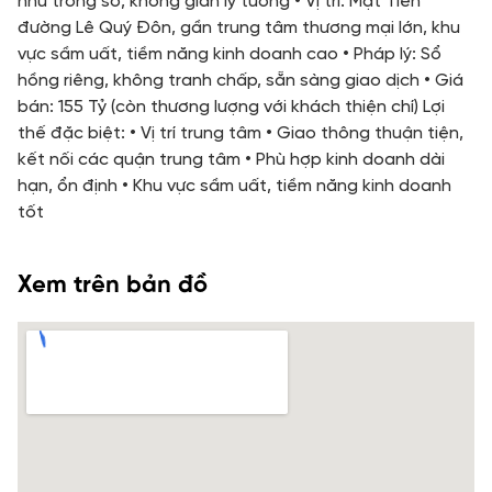
như trong sổ, không gian lý tưởng • Vị trí: Mặt Tiền
đường Lê Quý Đôn, gần trung tâm thương mại lớn, khu
vực sầm uất, tiềm năng kinh doanh cao • Pháp lý: Sổ
hồng riêng, không tranh chấp, sẵn sàng giao dịch • Giá
bán: 155 Tỷ (còn thương lượng với khách thiện chí) Lợi
thế đặc biệt: • Vị trí trung tâm • Giao thông thuận tiện,
kết nối các quận trung tâm • Phù hợp kinh doanh dài
hạn, ổn định • Khu vực sầm uất, tiềm năng kinh doanh
tốt
Xem trên bản đồ