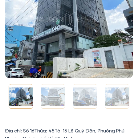
Địa chỉ: Số 16Thửa: 45Tờ: 15 Lê Quý Đôn, Phường Phú