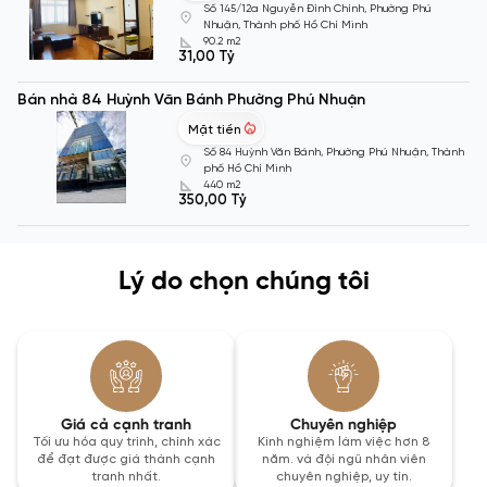
Số 145/12a Nguyễn Đình Chính, Phường Phú
Nhuận, Thành phố Hồ Chí Minh
90.2 m2
31,00 Tỷ
Bán nhà 84 Huỳnh Văn Bánh Phường Phú Nhuận
Mặt tiền
Số 84 Huỳnh Văn Bánh, Phường Phú Nhuận, Thành
phố Hồ Chí Minh
440 m2
350,00 Tỷ
Lý do chọn chúng tôi
Giá cả cạnh tranh
Chuyên nghiệp
Tối ưu hóa quy trình, chính xác
Kinh nghiệm làm việc hơn 8
để đạt được giá thành cạnh
năm. và đội ngũ nhân viên
tranh nhất.
chuyên nghiệp, uy tín.