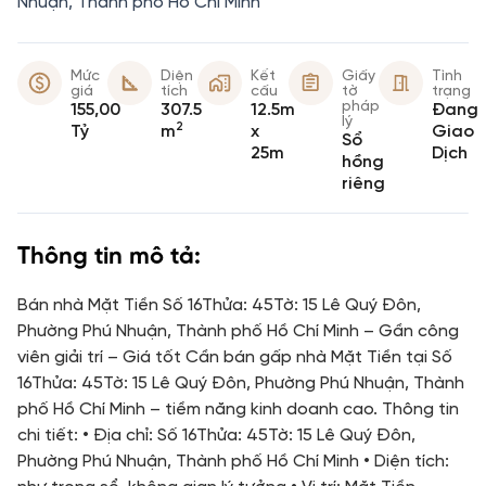
Nhuận, Thành phố Hồ Chí Minh
Mức
Diện
Kết
Giấy
Tình
giá
tích
cấu
tờ
trạng
pháp
155,00
307.5
12.5m
Đang
lý
2
Tỷ
m
x
Giao
Sổ
25m
Dịch
hồng
riêng
Thông tin mô tả:
Bán nhà Mặt Tiền Số 16Thửa: 45Tờ: 15 Lê Quý Đôn,
Phường Phú Nhuận, Thành phố Hồ Chí Minh – Gần công
viên giải trí – Giá tốt Cần bán gấp nhà Mặt Tiền tại Số
16Thửa: 45Tờ: 15 Lê Quý Đôn, Phường Phú Nhuận, Thành
phố Hồ Chí Minh – tiềm năng kinh doanh cao. Thông tin
chi tiết: • Địa chỉ: Số 16Thửa: 45Tờ: 15 Lê Quý Đôn,
Phường Phú Nhuận, Thành phố Hồ Chí Minh • Diện tích: