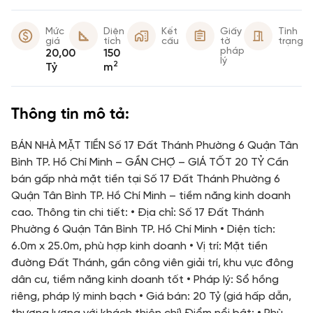
Mức
Diện
Kết
Giấy
Tình
giá
tích
cấu
tờ
trạng
pháp
20,00
150
lý
2
Tỷ
m
Thông tin mô tả:
BÁN NHÀ MẶT TIỀN Số 17 Đất Thánh Phường 6 Quận Tân
Bình TP. Hồ Chí Minh – GẦN CHỢ – GIÁ TỐT 20 TỶ Cần
bán gấp nhà mặt tiền tại Số 17 Đất Thánh Phường 6
Quận Tân Bình TP. Hồ Chí Minh – tiềm năng kinh doanh
cao. Thông tin chi tiết: • Địa chỉ: Số 17 Đất Thánh
Phường 6 Quận Tân Bình TP. Hồ Chí Minh • Diện tích:
6.0m x 25.0m, phù hợp kinh doanh • Vị trí: Mặt tiền
đường Đất Thánh, gần công viên giải trí, khu vực đông
dân cư, tiềm năng kinh doanh tốt • Pháp lý: Sổ hồng
riêng, pháp lý minh bạch • Giá bán: 20 Tỷ (giá hấp dẫn,