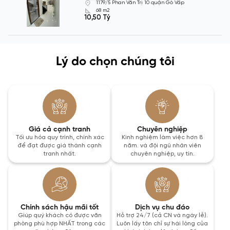
1179/5 Phan Văn Trị 10 quận Gò Vấp
68 m2
10,50 Tỷ
Lý do chọn chúng tôi
Giá cả cạnh tranh
Chuyên nghiệp
Tối ưu hóa quy trình, chính xác
Kinh nghiệm làm việc hơn 8
để đạt được giá thành cạnh
năm. và đội ngũ nhân viên
tranh nhất.
chuyên nghiệp, uy tín.
Chính sách hậu mãi tốt
Dịch vụ chu đáo
Giúp quý khách có được văn
Hỗ trợ 24/7 (cả CN và ngày lễ).
phòng phù hợp NHẤT trong các
Luôn lấy tôn chỉ sự hài lòng của