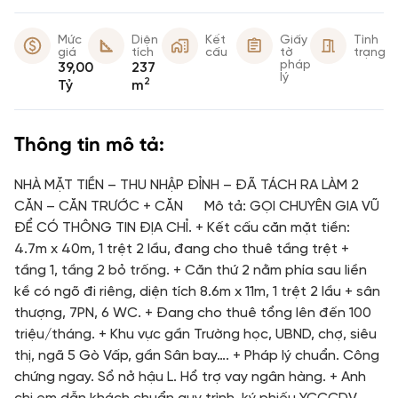
Mức
Diện
Kết
Giấy
Tình
giá
tích
cấu
tờ
trạng
pháp
39,00
237
lý
2
Tỷ
m
Thông tin mô tả:
NHÀ MẶT TIỀN – THU NHẬP ĐỈNH – ĐÃ TÁCH RA LÀM 2
CĂN – CĂN TRƯỚC + CĂN Mô tả: GỌI CHUYÊN GIA VŨ
ĐỂ CÓ THÔNG TIN ĐỊA CHỈ. + Kết cấu căn mặt tiền:
4.7m x 40m, 1 trệt 2 lầu, đang cho thuê tầng trệt +
tầng 1, tầng 2 bỏ trống. + Căn thứ 2 nằm phía sau liền
kề có ngõ đi riêng, diện tích 8.6m x 11m, 1 trệt 2 lầu + sân
thượng, 7PN, 6 WC. + Đang cho thuê tổng lên đến 100
triệu/tháng. + Khu vực gần Trường học, UBND, chợ, siêu
thị, ngã 5 Gò Vấp, gần Sân bay…. + Pháp lý chuẩn. Công
chứng ngay. Sổ nở hậu L. Hổ trợ vay ngân hàng. + Anh