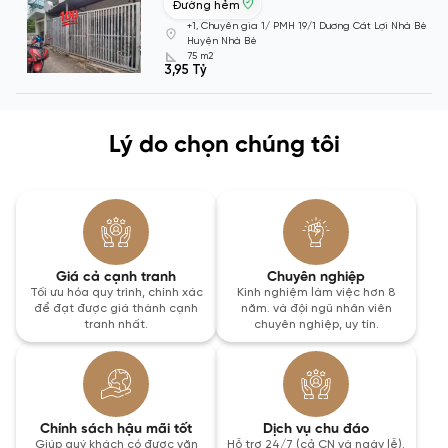
Đường hẻm
+1, Chuyên gia 1/ PMH 19/1 Dương Cát Lợi Nhà Bè
Huyện Nhà Bè
75 m2
3,95 Tỷ
Lý do chọn chúng tôi
Giá cả cạnh tranh
Chuyên nghiệp
Tối ưu hóa quy trình, chính xác
Kinh nghiệm làm việc hơn 8
để đạt được giá thành cạnh
năm. và đội ngũ nhân viên
tranh nhất.
chuyên nghiệp, uy tín.
Chính sách hậu mãi tốt
Dịch vụ chu đáo
Giúp quý khách có được văn
Hỗ trợ 24/7 (cả CN và ngày lễ).