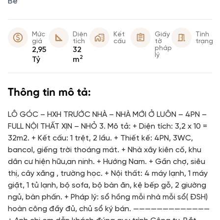
Bè
Mức
Diện
Kết
Giấy
Tình
giá
tích
cấu
tờ
trạng
pháp
2,95
32
lý
2
Tỷ
m
Thông tin mô tả:
LÔ GÓC – HXH TRƯỚC NHÀ – NHÀ MỚI Ở LUÔN – 4PN –
FULL NỘI THẤT XỊN – NHỎ 3. Mô tả: + Diện tích: 3,2 x 10 =
32m2. + Kết cấu: 1 trệt, 2 lầu. + Thiết kế: 4PN, 3WC,
bancol, giếng trời thoáng mát. + Nhà xây kiên cố, khu
dân cư hiện hữu,an ninh. + Hướng Nam. + Gần chợ, siêu
thị, cây xăng , trường học. + Nội thất: 4 máy lạnh, 1 máy
giặt, 1 tủ lạnh, bộ sofa, bộ bàn ăn, kệ bếp gỗ, 2 giường
ngủ, bàn phấn. + Pháp lý: sổ hồng mỗi nhà mỗi sổ( ĐSH)
hoàn công đầy đủ, chủ sổ ký bán. —————————————