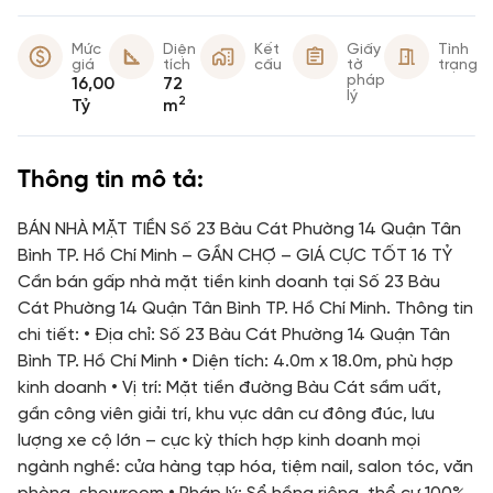
Mức
Diện
Kết
Giấy
Tình
giá
tích
cấu
tờ
trạng
pháp
16,00
72
lý
2
Tỷ
m
Thông tin mô tả:
BÁN NHÀ MẶT TIỀN Số 23 Bàu Cát Phường 14 Quận Tân
Bình TP. Hồ Chí Minh – GẦN CHỢ – GIÁ CỰC TỐT 16 TỶ
Cần bán gấp nhà mặt tiền kinh doanh tại Số 23 Bàu
Cát Phường 14 Quận Tân Bình TP. Hồ Chí Minh. Thông tin
chi tiết: • Địa chỉ: Số 23 Bàu Cát Phường 14 Quận Tân
Bình TP. Hồ Chí Minh • Diện tích: 4.0m x 18.0m, phù hợp
kinh doanh • Vị trí: Mặt tiền đường Bàu Cát sầm uất,
gần công viên giải trí, khu vực dân cư đông đúc, lưu
lượng xe cộ lớn – cực kỳ thích hợp kinh doanh mọi
ngành nghề: cửa hàng tạp hóa, tiệm nail, salon tóc, văn