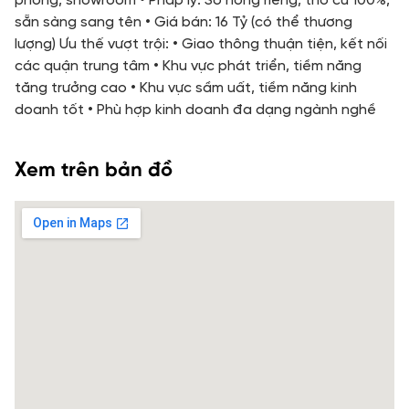
phòng, showroom • Pháp lý: Sổ hồng riêng, thổ cư 100%,
sẵn sàng sang tên • Giá bán: 16 Tỷ (có thể thương
lượng) Ưu thế vượt trội: • Giao thông thuận tiện, kết nối
các quận trung tâm • Khu vực phát triển, tiềm năng
tăng trưởng cao • Khu vực sầm uất, tiềm năng kinh
doanh tốt • Phù hợp kinh doanh đa dạng ngành nghề
Xem trên bản đồ