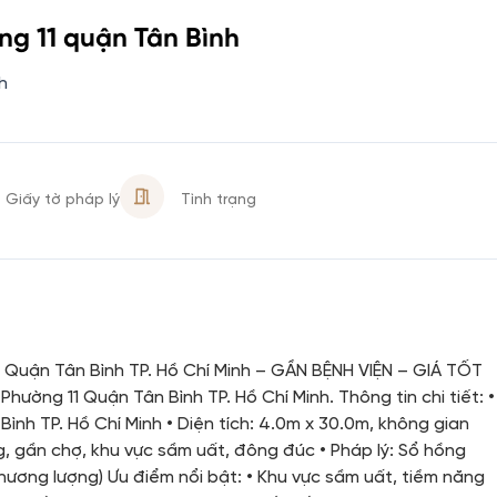
g 11 quận Tân Bình
h
Giấy tờ pháp lý
Tình trạng
 Quận Tân Bình TP. Hồ Chí Minh – GẦN BỆNH VIỆN – GIÁ TỐT
hường 11 Quận Tân Bình TP. Hồ Chí Minh. Thông tin chi tiết: •
ình TP. Hồ Chí Minh • Diện tích: 4.0m x 30.0m, không gian
g, gần chợ, khu vực sầm uất, đông đúc • Pháp lý: Sổ hồng
 thương lượng) Ưu điểm nổi bật: • Khu vực sầm uất, tiềm năng