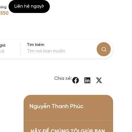
Liên hệ ngay
nóng
 550
Tìm kiếm
giá
cả
Chia sẻ:
Nguyễn Thanh Phúc
HÃY ĐỂ CHÚNG TÔI GIÚP BẠN