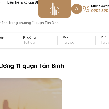
i
Liên hệ & ký gửi BĐS
Đường dây 
0902 590
hành Trang phường 11 quận Tân Bình
Mức 
Đường
yện
Phường
Tất cả
Tất 
Tất cả
ường 11 quận Tân Bình