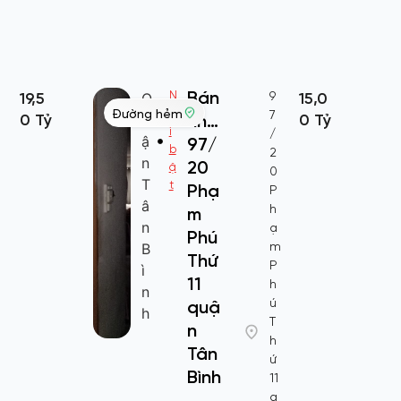
Q
Bán
N
9
19,5
15,0
Đường hẻm
ổ
7
u
0 Tỷ
nhà
0 Tỷ
i
/
ậ
97/
b
2
n
20
ậ
0
T
t
Phạ
P
â
h
m
n
ạ
Phú
B
m
Thứ
P
ì
11
h
n
ú
quậ
h
T
n
h
Tân
ứ
Bình
11
q