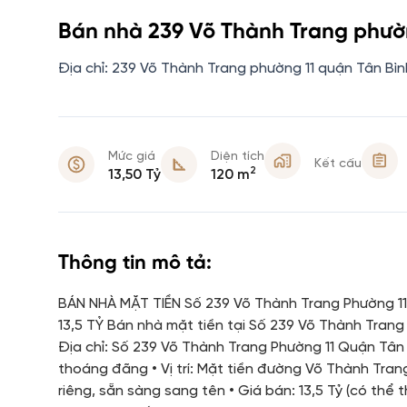
Bán nhà 239 Võ Thành Trang phườn
Địa chỉ: 239 Võ Thành Trang phường 11 quận Tân Bìn
Mức giá
Diện tích
Kết cấu
2
13,50 Tỷ
120 m
Thông tin mô tả:
BÁN NHÀ MẶT TIỀN Số 239 Võ Thành Trang Phường 11
13,5 TỶ Bán nhà mặt tiền tại Số 239 Võ Thành Trang P
Địa chỉ: Số 239 Võ Thành Trang Phường 11 Quận Tân B
thoáng đãng • Vị trí: Mặt tiền đường Võ Thành Tran
riêng, sẵn sàng sang tên • Giá bán: 13,5 Tỷ (có thể