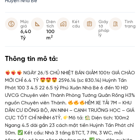
Huyện Nhà Bè
Mức
Diện
Kết
Giấy
Tình
giá
tích
cấu
tờ
trạng
pháp
6,40
100
lý
2
Tỷ
m
Thông tin mô tả:
NGÀY 26/5 CHỦ NHIỆT BÁN GIẢM 100tr GIÁ CHÀO
MỚI CHỈ 6.4 TỶ
2596.14 (sc 830.14) Huỳnh Tấn
Phát 100 3 4.5 22 6.5 tỷ Phú Xuân Nhà Bè 6 đến 10 HĐ
ƯVCG Chuyên viên Thành Phòng Tướng Quân Rồng H3%
nguồn Chuyên viên Thành.
HẺM XE TẢI 7M – KHU
DÂN CƯ ĐỒNG BỘ, AN NINH – CẠNH TRƯỜNG HỌC – GIÁ
CỰC TỐT CHỈ NHỈNH 6TỶ.
Mô tả:
Diện tích: 100m2
Ngang 4.5 dài gần 23 cách mặt tiền Huỳnh Tấn Phát chỉ
50m.
Kết cấu: Nhà 3 tầng BTCT, 7 PN, 3 WC, mỗi