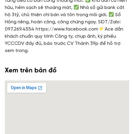
tầng đều có ban công thoáng mát.
Khu dân cư hiện
hữu, hẻm sạch sẽ thoáng mát,
Nhà sổ gửi bank cất
hộ 3tỷ, chủ thiện chí bán và tôn trọng môi giới.
Sổ
Hồng riêng, hoàn công, công chứng ngay. SĐT/Zalo:
097.269.4554 https://www.facebook.com
Ace dẫn
khách chuẩn quy trình Công ty, chụp ảnh, ký phiếu
YCCCDV đầy đủ, báo trước CV Thành 39p để hỗ trợ
xem trong.
Xem trên bản đồ