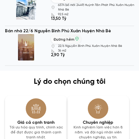
637A (số mới 2449) Huỳnh Tấn Phát Phú Xuân Huyện
Nhà Bè
92.5 m2
13,50 Tỷ
Bán nhà 22/6 Nguyễn Bình Phú Xuân Huyện Nhà Bè
Đường hẻm
22/6 Nguyễn Bình Phú Xuân Huyện Nhà Bè
36 m2
2,90 Tỷ
Lý do chọn chúng tôi
Giá cả cạnh tranh
Chuyên nghiệp
Tối ưu hóa quy trình, chính xác
Kinh nghiệm làm việc hơn 8
để đạt được giá thành cạnh
năm. và đội ngũ nhân viên
tranh nhất.
chuyên nghiệp, uy tín.