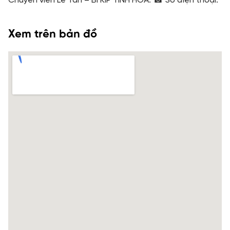
Chuyên viên Lê Tân – BÍ KÍP TINH HOA. ☎ Số điện thoại:
Xem trên bản đồ