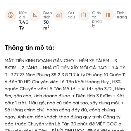
Mức
Diện
Kết
Giấy
Tình
giá
tích
cấu
tờ
trạng
pháp
7,40
38
lý
2
Tỷ
m
Thông tin mô tả:
MẶT TIỀN KINH DOANH GẦN CHỢ – HẺM XE TẢI 5M – 3
8X11M – 2 TẦNG – NHÀ CŨ TIỆN XÂY MỚI CẢI TẠO – 7.4 TỶ
TL 377.23 Minh Phụng 38 2 3.8 11 7.4 tỷ Phường 10 Quận 11
6 đến 10 HĐ Chuyên viên Lê Tân Khối Hoàng Huy , H3%,
nguồn Chuyên viên Lê Tân Mô tả: + Vị trí : gần 3/2 , Hẻm
5m, gần chợ, kinh doanh được. + Diện tích 3.8x11m + Kết
cấu: 1 trệt, 1 lầu gỗ, nhà cũ tiện cải tạo, xây dựng mới. +
Sổ Hồng chính chủ, hoàn công đầy đủ, công chứng
ngay. Anh em dẫn khách theo đúng quy trình Công ty
báo trước Chuyên viên Lê Tân 30 phút để VIẾT CỌC ạ.