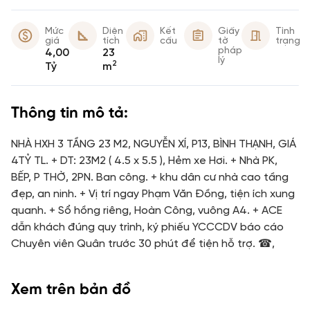
Mức
Diện
Kết
Giấy
Tình
giá
tích
cấu
tờ
trạng
pháp
4,00
23
lý
2
Tỷ
m
Thông tin mô tả:
NHÀ HXH 3 TẦNG 23 M2, NGUYỄN XÍ, P13, BÌNH THẠNH, GIÁ
4TỶ TL. + DT: 23M2 ( 4.5 x 5.5 ), Hẻm xe Hơi. + Nhà PK,
BẾP, P THỜ, 2PN. Ban công. + khu dân cư nhà cao tầng
đẹp, an ninh. + Vị trí ngay Phạm Văn Đồng, tiện ích xung
quanh. + Sổ hồng riêng, Hoàn Công, vuông A4. + ACE
dẫn khách đúng quy trình, ký phiếu YCCCDV báo cáo
Chuyên viên Quân trước 30 phút để tiện hỗ trợ. ☎,
Xem trên bản đồ