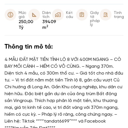
Mức
Diện
Kết
Giấy
Tình
giá
tích
cấu
tờ
trạng
pháp
250,00
39409
lý
2
Tỷ
m
Thông tin mô tả:
4 MẪU ĐẤT MẶT TIỀN TỈNH LỘ 8 VỚI 400M NGANG – CÒ
BAY MỎI CÁNH – HIẾM CÓ VÔ CÙNG. – Ngang 370m.
Diện tích 4 mẫu, có 300m thổ cư. – Giá tốt cho nhà đầu
tư. – Vị trí đất nằm mặt tiền Tỉnh lộ 8, gần cầu vượt Củ
Chi hướng đi Long An. Gần Khu công nghiệp, khu dân cư
hiện hữu. Đặc biệt gần dự án của ông trùm Bất động
sản Vingroup. Thích hợp phân lô mặt tiền, khu thương
mại, giá trị kinh tế cao, vị trí đất vàng với 370m ngang,
hiếm có cực kỳ. – Pháp lý rõ ràng, công chứng ngay. –
Liên hệ: Tiktok “”””tandat6699″””” và Facebook