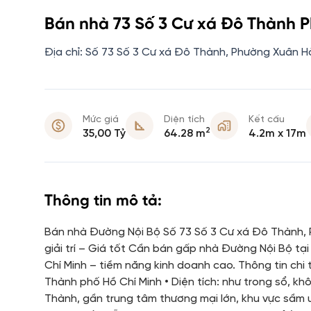
Bán nhà 73 Số 3 Cư xá Đô Thành 
Địa chỉ: Số 73 Số 3 Cư xá Đô Thành, Phường Xuân H
Mức giá
Diện tích
Kết cấu
2
35,00 Tỷ
64.28 m
4.2m x 17m
Thông tin mô tả:
Bán nhà Đường Nội Bộ Số 73 Số 3 Cư xá Đô Thành, 
giải trí – Giá tốt Cần bán gấp nhà Đường Nội Bộ t
Chí Minh – tiềm năng kinh doanh cao. Thông tin chi 
Thành phố Hồ Chí Minh • Diện tích: như trong sổ, kh
Thành, gần trung tâm thương mại lớn, khu vực sầm u