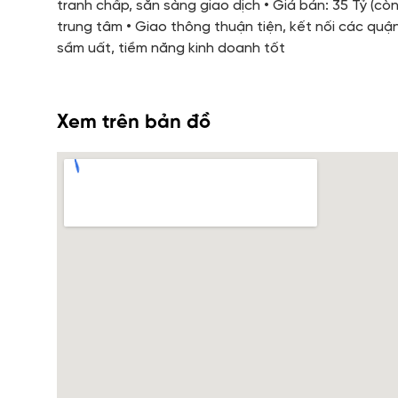
tranh chấp, sẵn sàng giao dịch • Giá bán: 35 Tỷ (còn 
trung tâm • Giao thông thuận tiện, kết nối các quận
sầm uất, tiềm năng kinh doanh tốt
Xem trên bản đồ