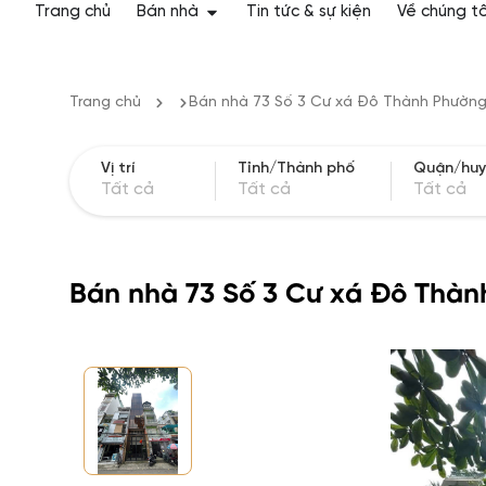
Trang chủ
Bán nhà
Tin tức & sự kiện
Về chúng tô
Trang chủ
Bán nhà 73 Số 3 Cư xá Đô Thành Phườn
Vị trí
Tỉnh/Thành phố
Quận/hu
Tất cả
Tất cả
Tất cả
Bán nhà 73 Số 3 Cư xá Đô Thà