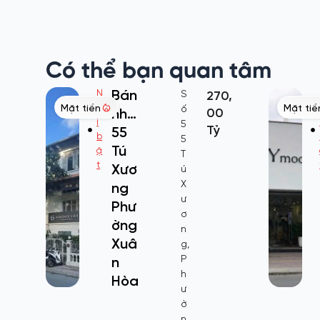
Có thể bạn quan tâm
Bán
N
S
270,
Mặt tiền
ổ
Mặt tiề
ố
nhà
00
i
5
Tỷ
55
b
5
Tú
ậ
T
t
Xươ
ú
X
ng
ư
Phư
ơ
ờng
n
Xuâ
g,
P
n
h
Hòa
ư
ờ
n