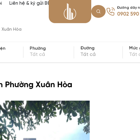
i
Liên hệ & ký gửi BĐS
Đường dây 
0902 590
g Xuân Hòa
Mức 
Đường
yện
Phường
Tất cả
Tất 
Tất cả
nh Phường Xuân Hòa