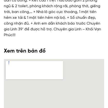
dân cư đông. + Kết cấu 1 trệt 1 lầu bao gồm 2 phòng
ngủ & 2 toilet, phòng khách rộng rãi, phòng thờ, giếng
trời, ban công,… + Nhà lô góc cực thoáng, 1 mặt tiền
hẻm xe tải & 1 mặt tiền hẻm nội bộ. + Sổ chuẩn đẹp,
công nhận đủ. + Anh em dẫn khách báo trước Chuyên
gia Linh 39’ để được hỗ trợ. Chuyên gia Linh – Khối Vạn
Phúc!!!
Xem trên bản đồ