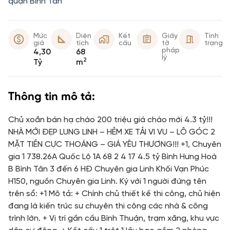
quận Bình Tân
Mức
Diện
Kết
Giấy
Tình
giá
tích
cấu
tờ
trạng
pháp
4,30
68
lý
2
Tỷ
m
Thông tin mô tả:
Chủ xoắn bán hạ chào 200 triệu giá chào mới 4.3 tỷ!!!
NHÀ MỚI ĐẸP LUNG LINH – HẺM XE TẢI VI VU – LÔ GÓC 2
MẶT TIỀN CỰC THOÁNG – GIÁ YÊU THƯƠNG!!! +1, Chuyên
gia 1 738.26A Quốc Lộ 1A 68 2 4 17 4.5 tỷ Bình Hưng Hoà
B Bình Tân 3 đến 6 HĐ Chuyên gia Linh Khối Vạn Phúc
H150, nguồn Chuyên gia Linh. Ký với 1 người đứng tên
trên sổ: +1 Mô tả: + Chính chủ thiết kế thi công, chủ hiện
đang là kiến trúc sư chuyên thi công các nhà & công
trình lớn. + Vị trí gần cầu Bình Thuận, trạm xăng, khu vực