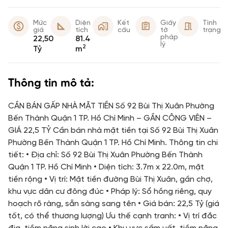
Mức
Diện
Kết
Giấy
Tình
giá
tích
cấu
tờ
trạng
pháp
22,50
81.4
lý
2
Tỷ
m
Thông tin mô tả:
CẦN BÁN GẤP NHÀ MẶT TIỀN Số 92 Bùi Thị Xuân Phường
Bến Thành Quận 1 TP. Hồ Chí Minh – GẦN CÔNG VIÊN –
GIÁ 22,5 TỶ Cần bán nhà mặt tiền tại Số 92 Bùi Thị Xuân
Phường Bến Thành Quận 1 TP. Hồ Chí Minh. Thông tin chi
tiết: • Địa chỉ: Số 92 Bùi Thị Xuân Phường Bến Thành
Quận 1 TP. Hồ Chí Minh • Diện tích: 3.7m x 22.0m, mặt
tiền rộng • Vị trí: Mặt tiền đường Bùi Thị Xuân, gần chợ,
khu vực dân cư đông đúc • Pháp lý: Sổ hồng riêng, quy
hoạch rõ ràng, sẵn sàng sang tên • Giá bán: 22,5 Tỷ (giá
tốt, có thể thương lượng) Ưu thế cạnh tranh: • Vị trí đắc