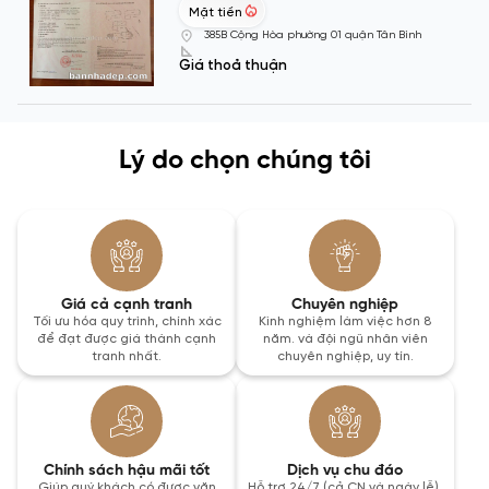
Mặt tiền
385B Cộng Hòa phường 01 quận Tân Bình
Giá thoả thuận
Lý do chọn chúng tôi
Giá cả cạnh tranh
Chuyên nghiệp
Tối ưu hóa quy trình, chính xác
Kinh nghiệm làm việc hơn 8
để đạt được giá thành cạnh
năm. và đội ngũ nhân viên
tranh nhất.
chuyên nghiệp, uy tín.
Chính sách hậu mãi tốt
Dịch vụ chu đáo
Giúp quý khách có được văn
Hỗ trợ 24/7 (cả CN và ngày lễ).