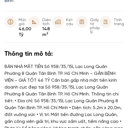
Bình
Mức
Diện
Kết
Giấy
Tình
giá
tích
cấu
tờ
trạng
pháp
46,00
148
lý
2
Tỷ
m
Thông tin mô tả:
BÁN NHÀ MẶT TIỀN Số 958/35/15L Lạc Long Quân
Phường 8 Quận Tân Bình TP. Hồ Chí Minh – GẦN BỆNH
VIỆN – GIÁ TỐT 46 TỶ Cần bán gấp nhà mặt tiền kinh
doanh cực đẹp tại Số 958/35/15L Lạc Long Quân
Phường 8 Quận Tân Bình TP. Hồ Chí Minh. Thông tin chi
tiết: • Địa chỉ: Số 958/35/15L Lạc Long Quân Phường 8
Quận Tân Bình TP. Hồ Chí Minh • Diện tích: 5.2m x 20.0m,
đất vuông vức • Vị trí: Mặt tiền đường Lạc Long Quân,
gần công viên giải trí, khu vực sầm uất, tiềm năng cao •