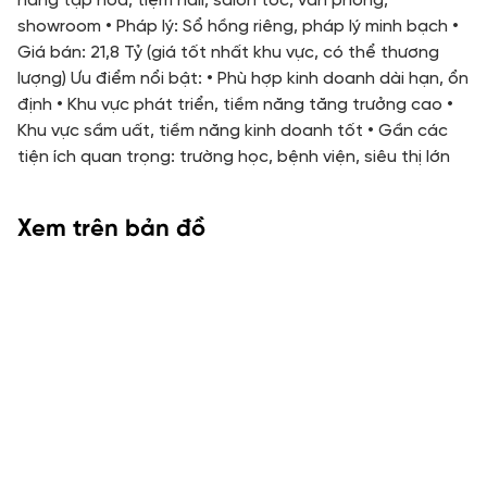
hàng tạp hóa, tiệm nail, salon tóc, văn phòng,
showroom • Pháp lý: Sổ hồng riêng, pháp lý minh bạch •
Giá bán: 21,8 Tỷ (giá tốt nhất khu vực, có thể thương
lượng) Ưu điểm nổi bật: • Phù hợp kinh doanh dài hạn, ổn
định • Khu vực phát triển, tiềm năng tăng trưởng cao •
Khu vực sầm uất, tiềm năng kinh doanh tốt • Gần các
tiện ích quan trọng: trường học, bệnh viện, siêu thị lớn
Xem trên bản đồ