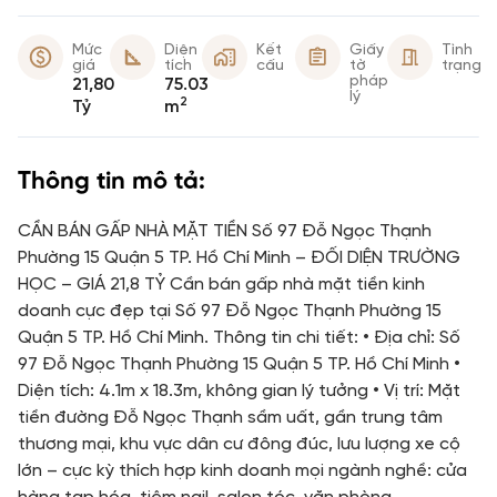
Mức
Diện
Kết
Giấy
Tình
giá
tích
cấu
tờ
trạng
pháp
21,80
75.03
lý
2
Tỷ
m
Thông tin mô tả:
CẦN BÁN GẤP NHÀ MẶT TIỀN Số 97 Đỗ Ngọc Thạnh
Phường 15 Quận 5 TP. Hồ Chí Minh – ĐỐI DIỆN TRƯỜNG
HỌC – GIÁ 21,8 TỶ Cần bán gấp nhà mặt tiền kinh
doanh cực đẹp tại Số 97 Đỗ Ngọc Thạnh Phường 15
Quận 5 TP. Hồ Chí Minh. Thông tin chi tiết: • Địa chỉ: Số
97 Đỗ Ngọc Thạnh Phường 15 Quận 5 TP. Hồ Chí Minh •
Diện tích: 4.1m x 18.3m, không gian lý tưởng • Vị trí: Mặt
tiền đường Đỗ Ngọc Thạnh sầm uất, gần trung tâm
thương mại, khu vực dân cư đông đúc, lưu lượng xe cộ
lớn – cực kỳ thích hợp kinh doanh mọi ngành nghề: cửa