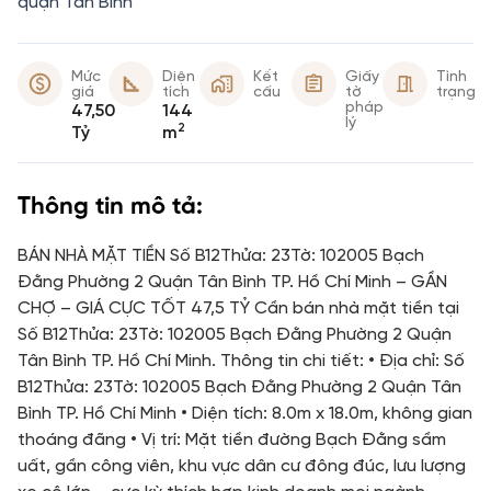
quận Tân Bình
Mức
Diện
Kết
Giấy
Tình
giá
tích
cấu
tờ
trạng
pháp
47,50
144
lý
2
Tỷ
m
Thông tin mô tả:
BÁN NHÀ MẶT TIỀN Số B12Thửa: 23Tờ: 102005 Bạch
Đằng Phường 2 Quận Tân Bình TP. Hồ Chí Minh – GẦN
CHỢ – GIÁ CỰC TỐT 47,5 TỶ Cần bán nhà mặt tiền tại
Số B12Thửa: 23Tờ: 102005 Bạch Đằng Phường 2 Quận
Tân Bình TP. Hồ Chí Minh. Thông tin chi tiết: • Địa chỉ: Số
B12Thửa: 23Tờ: 102005 Bạch Đằng Phường 2 Quận Tân
Bình TP. Hồ Chí Minh • Diện tích: 8.0m x 18.0m, không gian
thoáng đãng • Vị trí: Mặt tiền đường Bạch Đằng sầm
uất, gần công viên, khu vực dân cư đông đúc, lưu lượng