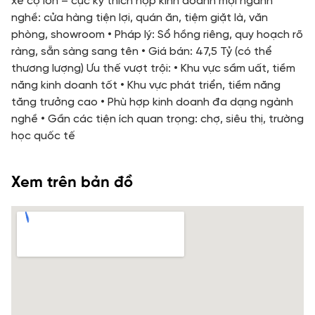
xe cộ lớn – cực kỳ thích hợp kinh doanh mọi ngành
nghề: cửa hàng tiện lợi, quán ăn, tiệm giặt là, văn
phòng, showroom • Pháp lý: Sổ hồng riêng, quy hoạch rõ
ràng, sẵn sàng sang tên • Giá bán: 47,5 Tỷ (có thể
thương lượng) Ưu thế vượt trội: • Khu vực sầm uất, tiềm
năng kinh doanh tốt • Khu vực phát triển, tiềm năng
tăng trưởng cao • Phù hợp kinh doanh đa dạng ngành
nghề • Gần các tiện ích quan trọng: chợ, siêu thị, trường
học quốc tế
Xem trên bản đồ